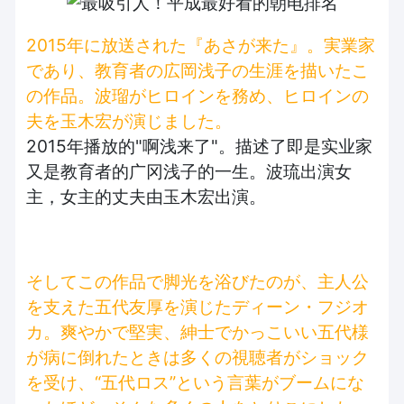
2015年に放送された『あさが来た』。実業家
であり、教育者の広岡浅子の生涯を描いたこ
の作品。波瑠がヒロインを務め、ヒロインの
夫を玉木宏が演じました。
2015年播放的"啊浅来了"。描述了即是实业家
又是教育者的广冈浅子的一生。波琉出演女
主，女主的丈夫由玉木宏出演。
そしてこの作品で脚光を浴びたのが、主人公
を支えた五代友厚を演じたディーン・フジオ
カ。爽やかで堅実、紳士でかっこいい五代様
が病に倒れたときは多くの視聴者がショック
を受け、“五代ロス”という言葉がブームにな