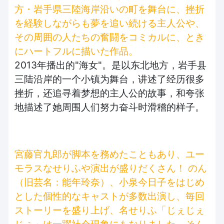
方・岩手県三陸海岸沿いの町を舞台に、挫折
を経験しながらも夢を追い続ける主人公や、
その周囲の人たちの奮闘をコミカルに、とき
にハートフルに描いた作品。
2013年播出的"海女"。是以东北地方，岩手县
三陆沿岸的一个小镇为舞台，讲述了经历很多
挫折，还追寻着梦想的主人公的故事，和夸张
地描述了她周围人们努力奋斗时滑稽的样子。
宮藤官九郎が脚本を務めたこともあり、ユー
モラスなせりふや演出が盛りだくさん！ のん
（旧芸名：能年玲奈）、小泉今日子をはじめ
とした個性的なキャストが多数出演し、毎回
ストーリーを盛り上げ、名せりふ「じぇじぇ