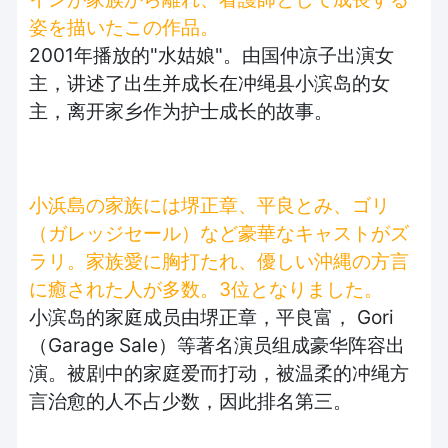
姿を描いたこの作品。
2001年播放的"水姑娘"。由国仲凉子出演女
主，讲述了出生并成长在冲绳县小滨岛的女
主，离开家乡作为护士成长的故事。
小浜島の家族には堺正章、平良とみ、ゴリ
（ガレッジセール）など豪華なキャストがズ
ラリ。家族愛に胸打たれ、優しい沖縄の方言
に癒された人が多数。3位となりました。
小滨岛的家庭成员由堺正章，平良富， Gori
（Garage Sale）等著名演员组成豪华阵容出
演。被剧中的家庭爱而打动，被温柔的冲绳方
言治愈的人不占少数，因此排名第三。