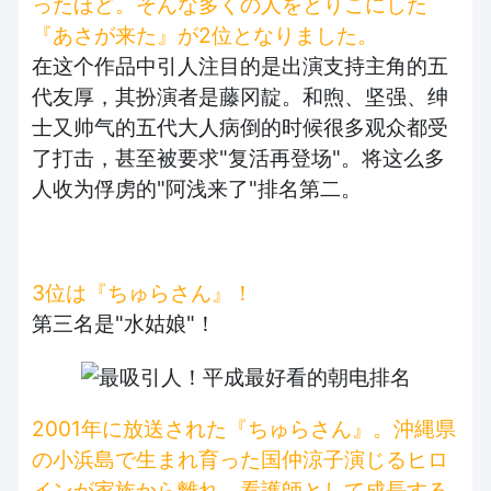
ったほど。そんな多くの人をとりこにした
『あさが来た』が2位となりました。
在这个作品中引人注目的是出演支持主角的五
代友厚，其扮演者是藤冈靛。和煦、坚强、绅
士又帅气的五代大人病倒的时候很多观众都受
了打击，甚至被要求"复活再登场"。将这么多
人收为俘虏的"阿浅来了"排名第二。
3位は『ちゅらさん』！
第三名是"水姑娘"！
2001年に放送された『ちゅらさん』。沖縄県
の小浜島で生まれ育った国仲涼子演じるヒロ
インが家族から離れ、看護師として成長する