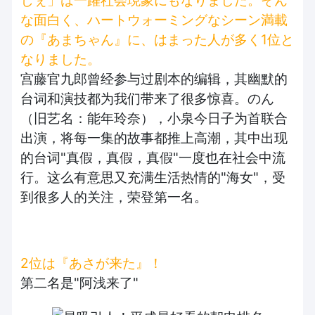
じぇ」は一躍社会現象にもなりました。そん
な面白く、ハートウォーミングなシーン満載
の『あまちゃん』に、はまった人が多く1位と
なりました。
宫藤官九郎曾经参与过剧本的编辑，其幽默的
台词和演技都为我们带来了很多惊喜。のん
（旧艺名：能年玲奈），小泉今日子为首联合
出演，将每一集的故事都推上高潮，其中出现
的台词"真假，真假，真假"一度也在社会中流
行。这么有意思又充满生活热情的"海女"，受
到很多人的关注，荣登第一名。
2位は『あさが来た』！
第二名是"阿浅来了"