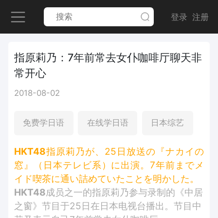
登录
注册
指原莉乃：7年前常去女仆咖啡厅聊天非
常开心
2018-08-02
免费学日语
在线学日语
日本综艺
HKT48
指原莉乃が、25日放送の『ナカイの
窓』（日本テレビ系）に出演。7年前までメ
イド喫茶に通い詰めていたことを明かした。
HKT48
成员之一的指原莉乃参与录制的《中居
之窗》节目于25日在日本电视台播出。节目中