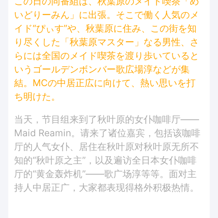
この日の同番組は、秋葉原のメイド喫茶「め
いどりーみん」に出張。そこで働く人気のメ
イド“ぴぃす”や、秋葉原に住み、この街を知
り尽くした「秋葉原マスター」なる男性、さ
らには全国のメイド喫茶を渡り歩いていると
いうゴールデンボンバー歌広場淳などが集
結。MCの中居正広に向けて、熱い思いを打
ち明けた。
当天，节目组来到了秋叶原的女仆咖啡厅——
Maid Reamin。请来了诸位嘉宾，包括该咖啡
厅的人气女仆、居住在秋叶原对秋叶原无所不
知的“秋叶原之主”，以及遍访全日本女仆咖啡
厅的“黄金轰炸机”——歌广场淳等等。面对主
持人中居正广，大家都表现得格外积极热情。