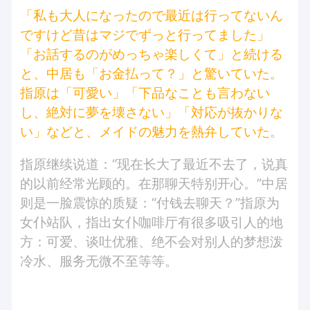
「私も大人になったので最近は行ってないん
ですけど昔はマジでずっと行ってました」
「お話するのがめっちゃ楽しくて」と続ける
と、中居も「お金払って？」と驚いていた。
指原は「可愛い」「下品なことも言わない
し、絶対に夢を壊さない」「対応が抜かりな
い」などと、メイドの魅力を熱弁していた。
指原继续说道：“现在长大了最近不去了，说真
的以前经常光顾的。在那聊天特别开心。”中居
则是一脸震惊的质疑：“付钱去聊天？”指原为
女仆站队，指出女仆咖啡厅有很多吸引人的地
方：可爱、谈吐优雅、绝不会对别人的梦想泼
冷水、服务无微不至等等。