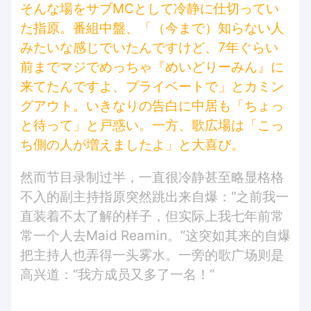
そんな場をサブMCとして冷静に仕切ってい
た指原。番組中盤、「（今まで）知らない人
みたいな感じでいたんですけど、7年ぐらい
前までマジでめっちゃ『めいどりーみん』に
来てたんですよ、プライベートで」とカミン
グアウト。いきなりの告白に中居も「ちょっ
と待って」と戸惑い。一方、歌広場は「こっ
ち側の人が増えましたよ」と大喜び。
然而节目录制过半，一直很冷静甚至略显格格
不入的副主持指原突然跳出来自爆：“之前我一
直装着不太了解的样子，但实际上我七年前常
常一个人去Maid Reamin。”这突如其来的自爆
把主持人也弄得一头雾水。一旁的歌广场则是
高兴道：“我方成员又多了一名！”