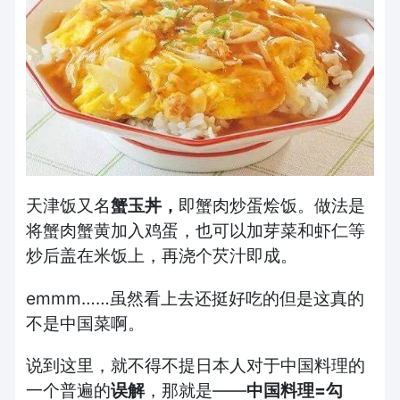
天津饭又名
蟹玉丼，
即蟹肉炒蛋烩饭。做法是
将蟹肉蟹黄加入鸡蛋，也可以加芽菜和虾仁等
炒后盖在米饭上，再浇个芡汁即成。
emmm……虽然看上去还挺好吃的但是这真的
不是中国菜啊。
说到这里，就不得不提日本人对于中国料理的
一个普遍的
误解
，那就是——
中国料理
=
勾