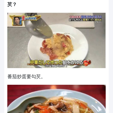
芡？
番茄炒蛋要勾芡。