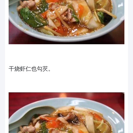
干烧虾仁也勾芡。