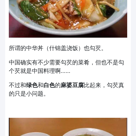
所谓的中华丼（什锦盖浇饭）也勾芡。
中国确实有不少需要勾芡的菜肴，但也不是勾
个芡就是中国料理啊……
不过和
绿色
和
白色
的
麻婆豆腐
比起来，勾芡真
的只是小问题。